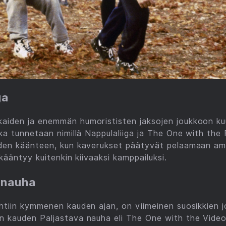
ga
aiden ja enemmän humorististen jaksojen joukkoon ku
ka tunnetaan nimillä Nappulaliiga ja The One with the 
uden käänteen, kun kaverukset päätyvät pelaamaan ame
 kääntyy kuitenkin kiivaaksi kamppailuksi.
 nauha
htiin kymmenen kauden ajan, on viimeinen suosikkien 
n kauden Paljastava nauha eli The One with the Vide