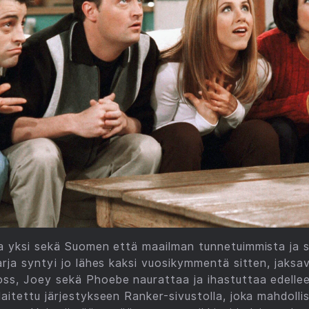
ta yksi sekä Suomen että maailman tunnetuimmista ja 
sarja syntyi jo lähes kaksi vuosikymmentä sitten, jaksa
ss, Joey sekä Phoebe naurattaa ja ihastuttaa edellee
aitettu järjestykseen Ranker-sivustolla, joka mahdollist