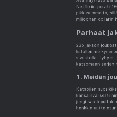
Ava näyttävä sarj
Netflixiin peräti 
pikkusummalta, sil
miljoonan dollarin 
Parhaat ja
236 jakson joukos
listallemme kymmen
sivustolla. Lyhyet
katsomaan sarjan t
1. Meidän jo
Katsojien suosikik
kansainvälisesti 
jengi saa lopultak
hankkia uutta asun