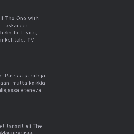
li The One with
n raskauden
elin tietovisa,
en kohtalo. TV
 Rasvaa ja riitoja
laan, mutta kaikkia
aliajassa etenevä
et tanssit eli The
rakkaustarinaa