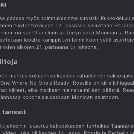
uu
kaa pääsee myös toimituksemme suosikki Kukkokiekuu e
ännen tuotantokauden 12. jaksossa seurataan Phoebe
huomion vie Chandlerin ja Joeyn sekä Monican ja Rach
setetaan lopulta kämppisten lemmikkien sekä asuntoj
aikkien aikojen 21. parhaana tv-jaksona.
iitoja
koon mahtuu kolmannen kauden vähäeleinen kakkosjakso
e One Where No One’s Ready. Rossilla on kiire juhlagaa
at kiireet, eikä matkaan meinata millään päästä. Rea
äytännössä kokonaisuudessaan Monican asuntoon.
 tanssit
ittijaksoihin lukeutuu kakkoskauden tunteikas Taannois
Video, joka oli kauden 14. jakso. Rossin ja Rachelin 