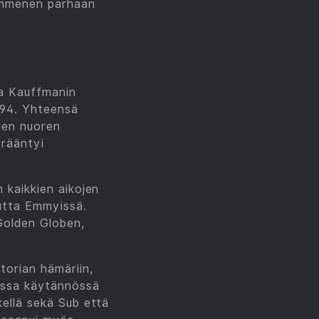
kymmenen parhaan
ta Kauffmanin
994. Yhteensä
den nuoren
erääntyi
 kaikkien aikojen
uutta Emmyissä.
Golden Globen,
torian hämäriin,
iossa käytännössä
kellä sekä Sub että