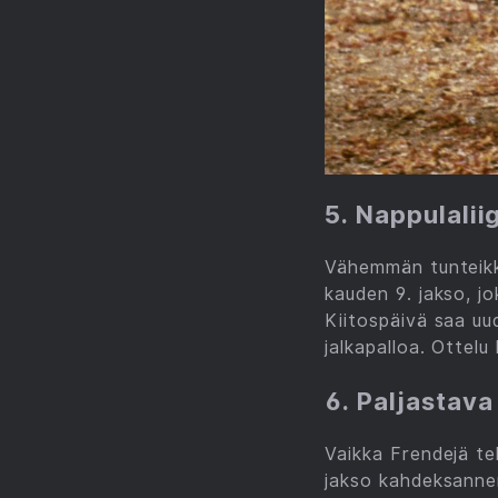
5. Nappulalii
Vähemmän tunteikk
kauden 9. jakso, jo
Kiitospäivä saa u
jalkapalloa. Ottelu
6. Paljastava
Vaikka Frendejä te
jakso kahdeksanne