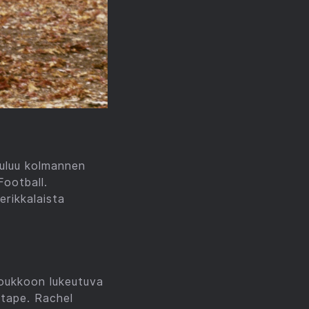
uluu kolmannen
Football.
rikkalaista
joukkoon lukeutuva
otape. Rachel