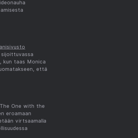
videonauha
aamisesta
anisivusto
sijoittuvassa
t, kun taas Monica
huomatakseen, että
 The One with the
leen eroamaan
etään virtsaamalla
llisuudessa