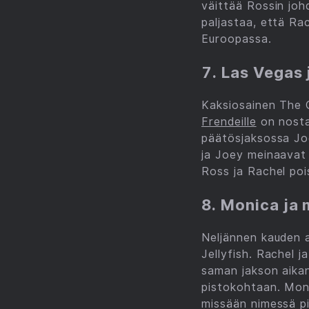
väittää Rossin jo
paljastaa, että Ra
Euroopassa.
7. Las Vegas 
Kaksiosainen The 
Frendeille
on nosta
päätösjaksossa Joe
ja Joey meinaavat
Ross ja Rachel poi
8. Monica ja 
Neljännen kauden 
Jellyfish. Rachel 
saman jakson aikan
pistokohtaan. Mone
missään nimessä pi