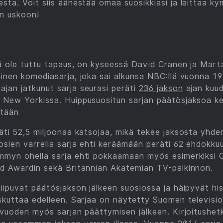
sta. Voit siis äänestää omaa suosikkiasi ja laittaa 
en uskoon!
lä ole tuttu tapaus, on kyseessä David Cranen ja Mar
inen komediasarja, joka sai alkunsa NBC:llä vuonna 1
jan jatkunut sarja seurasi peräti
236 jakson
ajan kuu
 New Yorkissa. Huippusuositun sarjan päätösjaksoa k
stään
äti 52,5 miljoonaa katsojaa, mikä tekee jaksosta yhden
osien varrella sarja ehti keräämään peräti 62 ehdokk
mmyn ohella sarja ehti pokkaamaan myös esimerkiksi 
ld Awardin sekä Britannian Akatemian TV-palkinnon.
iipuvat päätösjakson jälkeen suosiossa ja häipyvät his
skuttaa edelleen. Sarjaa on näytetty Suomen televis
 vuoden myös sarjan päättymisen jälkeen. Kirjoitushet