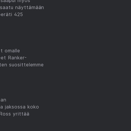
 saapui myös
n saatu näyttämään
peräti 425
t omalle
eet Ranker-
joten suosittelemme
aan
sa jaksossa koko
 Ross yrittää