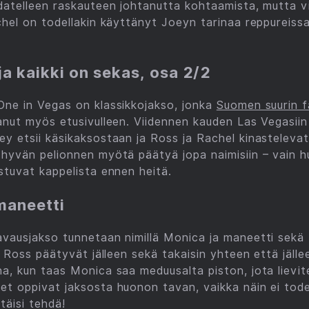
hdatelleen raskauteen johtanutta kohtaamista, mutta 
chel on todellakin käyttänyt Joeyn tarinaa reppureiss
ja kaikki on sekas, osa 2/2
One in Vegas on klassikkojakso, jonka
Suomen suurin f
nut myös etusivulleen. Viidennen kauden Las Vegasiin 
y etsii käsikaksostaan ja Ross ja Rachel kinasteleva
 hyvän pelionnen myötä päätyä jopa naimisiin – vain 
stuvat kappelista ennen heitä.
maneetti
avausjakso tunnetaan nimillä Monica ja maneetti sekä
ja Ross päätyvät jälleen sekä takaisin yhteen että jäl
a, kun taas Monica saa meduusalta piston, jota lievit
t oppivat jaksosta huonon tavan, vaikka näin ei tode
täisi tehdä!