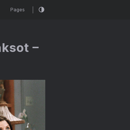
Pages
aksot –