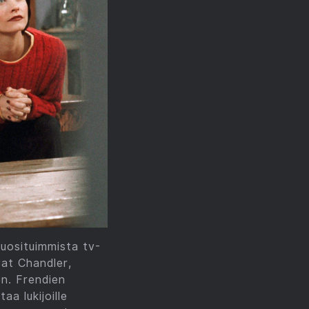
suosituimmista tv-
vat Chandler,
n. Frendien
aa lukijoille