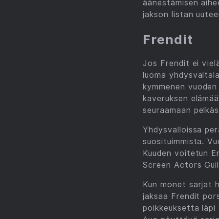
äänestämisen aihee
jakson listan uute
Frendit
Jos Frendit ei vie
luoma yhdysvaltala
kymmenen vuoden a
kaveruksen elämää
seuraamaan pelkä
Yhdysvalloissa per
suosituimmista. Vu
Kuuden voitetun E
Screen Actors Gui
Kun monet sarjat h
jaksaa Frendit por
poikkeuksetta läpi