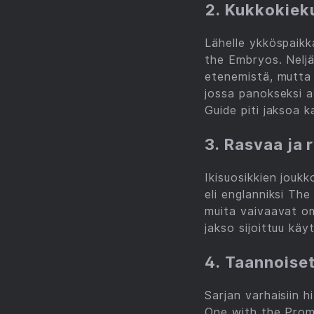
2. Kukkokiek
Lähelle ykköspaik
the Embryos. Nelj
etenemistä, mutta 
jossa panokseksi a
Guide piti jaksoa k
3. Rasvaa ja r
Ikisuosikkien jouk
eli englanniksi Th
muita vaivaavat om
jakso sijoittuu k
4. Taannoiset
Sarjan varhaisiin h
One with the Prom 