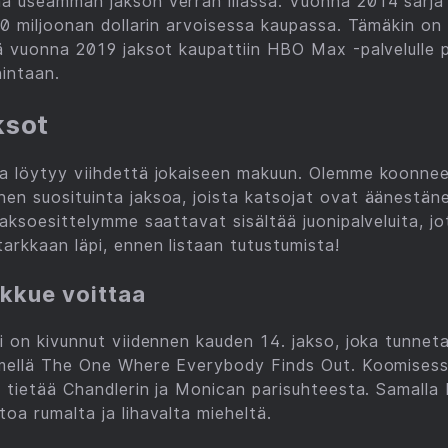
aa useamman jakson verran illassa. Vuonna 2014 sarja
100 miljoonan dollarin arvoisessa kaupassa. Tämäkin o
lä vuonna 2019 jaksot kaupattiin HBO Max -palvelulle 
hintaan.
ksot
ta löytyy viihdettä jokaiseen makuun. Olemme koonnee
en suosituinta jaksoa, joista katsojat ovat äänestän
 jaksoesittelymme saattavat sisältää juonipalveluita, 
arkkaan läpi, ennen listaan tutustumista!
ukkue voittaa
si on kivunnut viidennen kauden 14. jakso, joka tunnet
nimellä The One Where Everybody Finds Out. Koomises
in tietää Chandlerin ja Monican parisuhteesta. Samalla
toa rumalta ja lihavalta mieheltä.